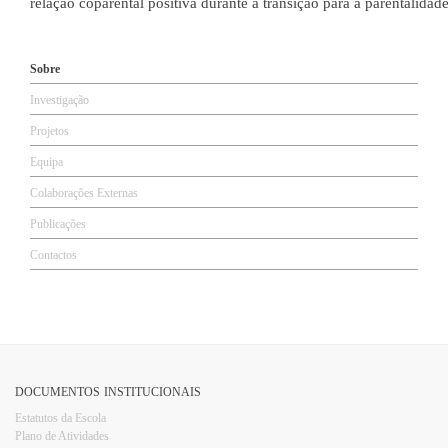
relação coparental positiva durante a transição para a parentalidade 
Sobre
Investigação
Projetos
Equipa
Colaborações Externas
Publicações
Contactos
DOCUMENTOS INSTITUCIONAIS
Estatutos da Escola
Plano d​e Atividades