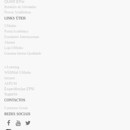
QUAR EPsi
Relatório de Atividades
Provas Académicas
LINKS ÚTEIS
UMinho
Portal Académico
Estudantes Internacionais​​
Alumni
Loja UMinho​
Garantia Interna Qualidade
e-Learning
WEBMail UMinho
Intranet
AEPUM​
Experiências EPSI​​
Suporte
CONTACTOS
Contactos Gerais
REDES SOCIAIS