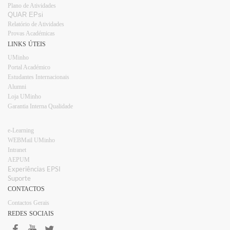
Plano d​e Atividades
QUAR EPsi
Relatório de Atividades
Provas Académicas
LINKS ÚTEIS
UMinho
Portal Académico
Estudantes Internacionais​​
Alumni
Loja UMinho​
Garantia Interna Qualidade
e-Learning
WEBMail UMinho
Intranet
AEPUM​
Experiências EPSI​​
Suporte
CONTACTOS
Contactos Gerais
REDES SOCIAIS