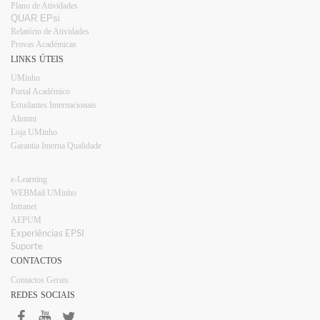
Plano d​e Atividades
QUAR EPsi
Relatório de Atividades
Provas Académicas
LINKS ÚTEIS
UMinho
Portal Académico
Estudantes Internacionais​​
Alumni
Loja UMinho​
Garantia Interna Qualidade
e-Learning
WEBMail UMinho
Intranet
AEPUM​
Experiências EPSI​​
Suporte
CONTACTOS
Contactos Gerais
REDES SOCIAIS