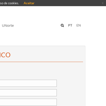
Aceitar
x
uso de cookies.
UNorte
PT
EN
ICO