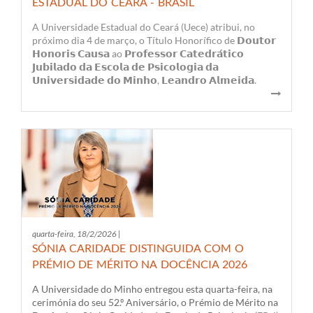
ESTADUAL DO CEARÁ - BRASIL
A Universidade Estadual do Ceará (Uece) atribui, no
próximo dia 4 de março, o Título Honorífico de 𝗗𝗼𝘂𝘁𝗼𝗿
𝗛𝗼𝗻𝗼𝗿𝗶𝘀 𝗖𝗮𝘂𝘀𝗮 ao 𝗣𝗿𝗼𝗳𝗲𝘀𝘀𝗼𝗿 𝗖𝗮𝘁𝗲𝗱𝗿𝗮́𝘁𝗶𝗰𝗼
𝗝𝘂𝗯𝗶𝗹𝗮𝗱𝗼 𝗱𝗮 𝗘𝘀𝗰𝗼𝗹𝗮 𝗱𝗲 𝗣𝘀𝗶𝗰𝗼𝗹𝗼𝗴𝗶𝗮 𝗱𝗮
𝗨𝗻𝗶𝘃𝗲𝗿𝘀𝗶𝗱𝗮𝗱𝗲 𝗱𝗼 𝗠𝗶𝗻𝗵𝗼, 𝗟𝗲𝗮𝗻𝗱𝗿𝗼 𝗔𝗹𝗺𝗲𝗶𝗱𝗮.
quarta-feira, 18/2/2026 |
SÓNIA CARIDADE DISTINGUIDA COM O
PRÉMIO DE MÉRITO NA DOCÊNCIA 2026
A Universidade do Minho entregou esta quarta-feira, na
cerimónia do seu 52.º Aniversário, o Prémio de Mérito na