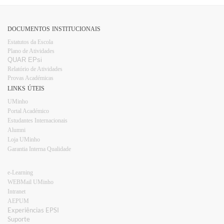
DOCUMENTOS INSTITUCIONAIS
Estatutos da Escola
Plano d​e Atividades
QUAR EPsi
Relatório de Atividades
Provas Académicas
LINKS ÚTEIS
UMinho
Portal Académico
Estudantes Internacionais​​
Alumni
Loja UMinho​
Garantia Interna Qualidade
e-Learning
WEBMail UMinho
Intranet
AEPUM​
Experiências EPSI​​
Suporte