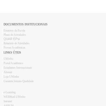
DOCUMENTOS INSTITUCIONAIS
Estatutos da Escola
Plano d​e Atividades
QUAR EPsi
Relatório de Atividades
Provas Académicas
LINKS ÚTEIS
UMinho
Portal Académico
Estudantes Internacionais​​
Alumni
Loja UMinho​
Garantia Interna Qualidade
e-Learning
WEBMail UMinho
Intranet
AEPUM​