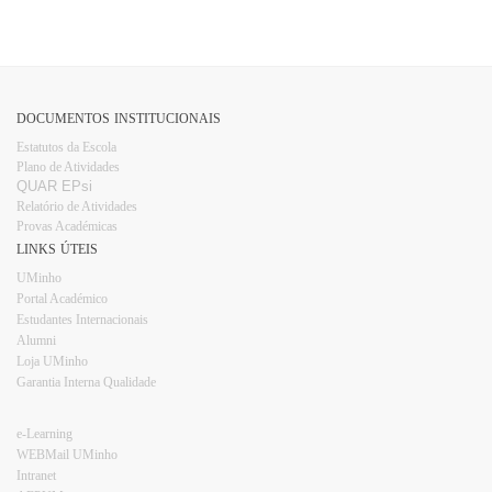
DOCUMENTOS INSTITUCIONAIS
Estatutos da Escola
Plano d​e Atividades
QUAR EPsi
Relatório de Atividades
Provas Académicas
LINKS ÚTEIS
UMinho
Portal Académico
Estudantes Internacionais​​
Alumni
Loja UMinho​
Garantia Interna Qualidade
e-Learning
WEBMail UMinho
Intranet