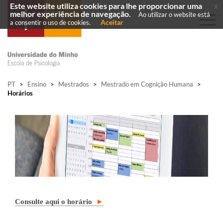
Este website utiliza cookies para lhe proporcionar uma
x
melhor experiência de navegação.
Ao utilizar o website está
Aceitar
a consentir o uso de cookies.
PT
>
Ensino
>
Mestrados
>
Mestrado em Cognição Humana
>
Horários
Consulte aqui o horário
►