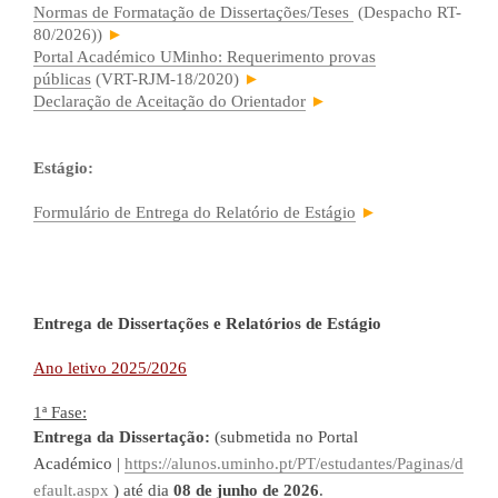
Normas de Formatação de Dissertações/Teses
(Despacho
RT-
80
/2026
)
)
►
Portal Académico UMinho: Requerimento provas
públicas
(VRT-RJM-18/2020)
►
Declaração de Aceitação do Orientador
►
Estágio:
Formul​ário de Entrega do Relatório de Estágio
►
Entrega de Dissertações e Relatórios de Estágio
Ano letivo 2025/2026
1ª Fase:
Entrega da Dissertação:
(submetida no Portal
Académico |
https://alunos.uminho.pt/PT/estud
antes/Paginas/d
efault.aspx
)
até dia
08
de junho de
2026
.