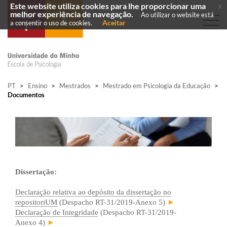
Este website utiliza cookies para lhe proporcionar uma
x
melhor experiência de navegação.
Ao utilizar o website está
Aceitar
a consentir o uso de cookies.
PT
>
Ensino
>
Mestrados
>
Mestrado em Psicologia da Educação
>
Documentos
Dissertação:
Declaração relativa ao depósito da dissertação no
repositoriUM
(Despacho RT-31/2019-Anexo 5)
►
Declaração de Integridade
(Despacho RT-31/2019-
Anexo 4)
►