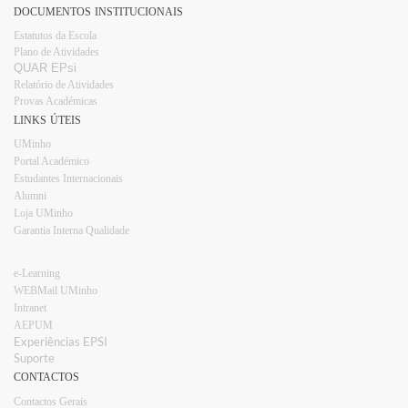
DOCUMENTOS INSTITUCIONAIS
Estatutos da Escola
Plano d​e Atividades
QUAR EPsi
Relatório de Atividades
Provas Académicas
LINKS ÚTEIS
UMinho
Portal Académico
Estudantes Internacionais​​
Alumni
Loja UMinho​
Garantia Interna Qualidade
e-Learning
WEBMail UMinho
Intranet
AEPUM​
Experiências EPSI​​
Suporte
CONTACTOS
Contactos Gerais