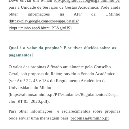
Deve enviar um e-mail (
div.posgraduacao@usga.uminho.pt
)
para a Unidade de Serviços de Gestão Académica. Pode ainda
obter informações na APP da UMinho
(
https://play.google.com/store/apps/details?
id=pt.uminho.app&hl=pt_PT&gl=US
)
Qual é o valor da propina? E se tiver dúvidas sobre os
pagamentos?
O valor das propinas é fixado anualmente pelo Conselho
Geral, sob proposta do Reitor, ouvido o Senado Académico
(ver Art.º 22, 45 e 184 do Regulamento Académico da
Universidade do Minho
(
https://alunos.uminho.pt/PT/estudantes/Regulamentos/Despa
cho_RT-03_2020.pdf
)
.
Para obter informações e esclarecimentos sobre propinas
pode enviar uma mensagem para
propinas@uminho.pt
.