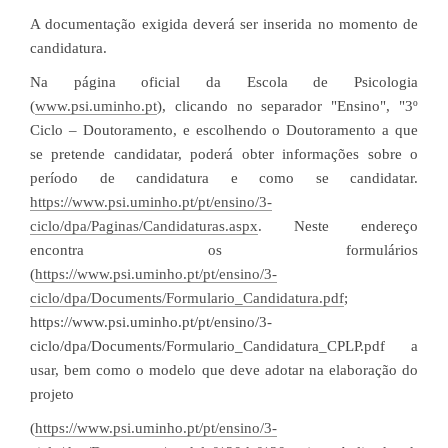
A documentação exigida deverá ser inserida no momento de
candidatura.
Na página oficial da Escola de Psicologia
(
www.psi.uminho.pt
), clicando no separador "Ensino", "3º
Ciclo – Doutoramento, e escolhendo o Doutoramento a que
se pretende candidatar, poderá obter informações sobre o
período de candidatura e como se candidatar.
https://www.psi.uminho.pt/pt/ensino/3-
ciclo/dpa/Paginas/Candidaturas.aspx
. Neste endereço
encontra os formulários
(
https://www.psi.uminho.pt/pt/ensino/3-
ciclo/dpa/Documents/Formulario_Candidatura.pdf
;
https://www.psi.uminho.pt/pt/ensino/3-
ciclo/dpa/Documents/Formulario_Candidatura_CPLP.pdf a
usar, bem como o modelo que deve adotar na elaboração do
projeto
(
https://www.psi.uminho.pt/pt/ensino/3-