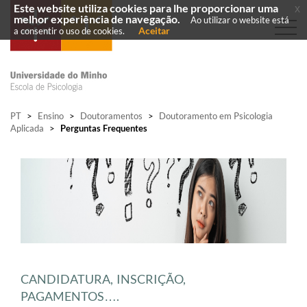
Este website utiliza cookies para lhe proporcionar uma
x
melhor experiência de navegação.
Ao utilizar o website está
Aceitar
a consentir o uso de cookies.
PT
>
Ensino
>
Doutoramentos
>
Doutoramento em Psicologia
Aplicada
>
Perguntas Frequentes
CANDIDATURA, I​NSCRIÇÃO,
PAGAMENTOS….