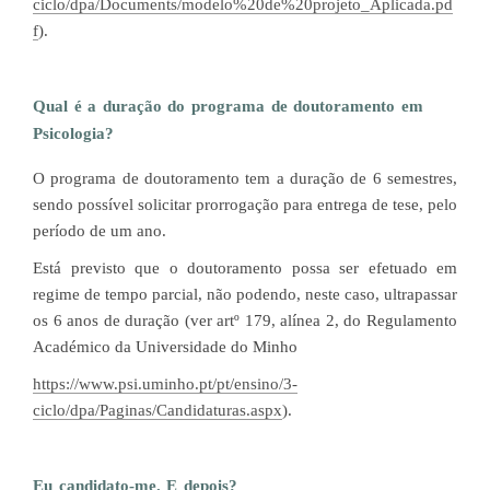
ciclo/dpa/Documents/modelo%20de%20projeto_Aplicada.pd
f
).
Qual é a duração do programa de doutoramento em
Psicologia?
O programa de doutoramento tem a duração de 6 semestres,
sendo possível solicitar prorrogação para entrega de tese, pelo
período de um ano.
Está previsto que o doutoramento possa ser efetuado em
regime de tempo parcial, não podendo, neste caso, ultrapassar
os 6 anos de duração (ver artº 179, alínea 2, do Regulamento
Académico da Universidade do Minho
https://www.psi.uminho.pt/pt/ensino/3-
ciclo/dpa/Paginas/Candidaturas.aspx
).
Eu candidato-me. E depois?