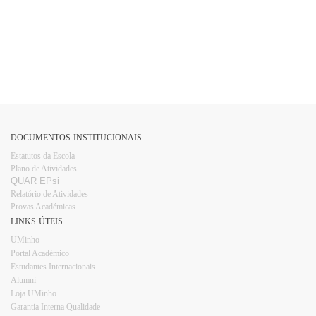
DOCUMENTOS INSTITUCIONAIS
Estatutos da Escola
Plano d​e Atividades
QUAR EPsi
Relatório de Atividades
Provas Académicas
LINKS ÚTEIS
UMinho
Portal Académico
Estudantes Internacionais​​
Alumni
Loja UMinho​
Garantia Interna Qualidade