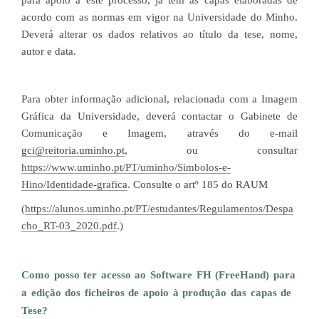
para apoio a este processo, já têm as capas elaboradas de
acordo com as normas em vigor na Universidade do Minho.
Deverá alterar os dados relativos ao título da tese, nome,
autor e data.
Para obter informação adicional, relacionada com a Imagem
Gráfica da Universidade, deverá contactar o Gabinete de
Comunicação e Imagem, através do e-mail
gci@reitoria.uminho.pt
, ou consultar
https://www.uminho.pt/PT/uminho/Simbolos-e-
Hino/Identidade-grafica
. Consulte o artº 185 do RAUM
(
https://alunos.uminho.pt/PT/estudantes/Regulamentos/Despa
cho_RT-03_2020.pdf
.)
Como posso ter acesso ao Software FH (FreeHand) para
a edição dos ficheiros de apoio à produção das capas de
Tese?