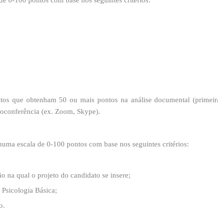
de 0-100 pontos com base nos seguintes critérios:
datos que obtenham 50 ou mais pontos na análise documental (primeir
deoconferência (ex. Zoom, Skype).
uma escala de 0-100 pontos com base nos seguintes critérios:
o na qual o projeto do candidato se insere;
Psicologia Básica;
o.