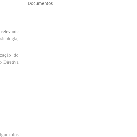
Documentos
 relevante
sicologia,
ização do
o Diretiva
algum dos