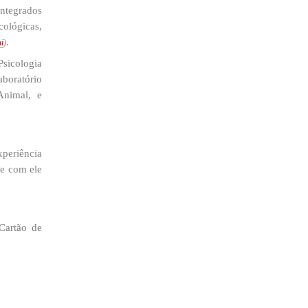
integrados
ológicas,
.
i​
)
Psicologia
aboratório
Animal, e
xperiência
ue com ele
Cartão de