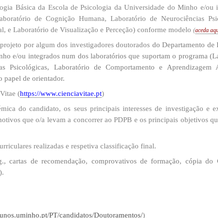
ogia Básica da Escola de Psicologia da Universidade do Minho e/ou 
boratório de Cognição Humana, Laboratório de Neurociências Psic
, e Laboratório de Visualização e Perceção) conforme modelo
(
aceda a​qu
projeto por algum dos investigadores doutorados
d
o Departamento de 
nho e/ou integrados num dos laboratórios que suportam o programa (L
as Psicológicas, Laboratório de Comportamento e Aprendizagem 
 papel de orientador.​
 Vitae
(
https://www.cienciavitae.pt
)
ica do candidato, os seus principais interesses de investigação e e
s motivos que o/a levam a concorrer ao PDPB e os principais objetivos q
riculares realizadas e respetiva classificação final.
.g., cartas de recomendação, comprovativos de formação,
c
ópia do 
).
aluno​s.uminho.pt/PT/candidatos/Doutoramentos/​
)