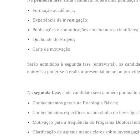
Na
primeira fase
, cada candidato obterá uma pontuação 
Formação académica;
Experiência de investigação;
Publicações e comunicações em encontros científicos;
Qualidade do Projeto;
Carta de motivação.
Serão admitidos à
segunda fase (entrevistal), os candi
entrevista ​poder-se-á realizar presencialmente ou por vi
Na
segunda fase
, cada candidato será também pontuado n
Conhecimentos gerais na Psicologia Básica;
Conhecimentos específicos na área/linha de investigaçã
Motivação para a frequência do Programa Doutoral em 
Clarificação de aspetos menos claros sobre investigaçã