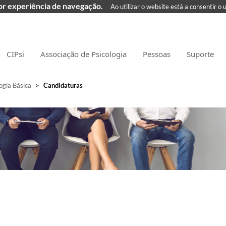
hor experiência de navegação.
Ao utilizar o website está a consentir o 
CIPsi
Associação de Psicologia
Pessoas
Suporte
gia Básica
>
Candidaturas