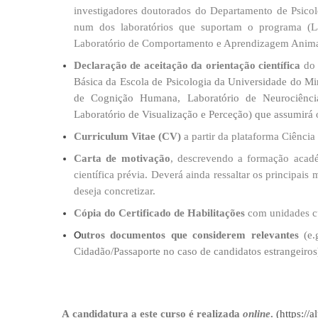
investigadores doutorados do Departamento de Psicol
num dos laboratórios que suportam o programa (La
Laboratório de Comportamento e Aprendizagem Animal
Declaração de aceitação da orienta​ção
científica
do 
Básica da Escola de Psicologia da Universidade do Mi
de Cognição Humana, Laboratório de Neurociênci
Laboratório de Visualização e Perceção) que assumirá o
Curriculum Vitae
(CV)
a partir da plataforma
Ciência
Carta de motivação
, descrevendo a formação académ
científica prévia. Deverá ainda ressaltar os principai
deseja concretizar.
Cópia do Certificado de Habilitações
com unidades cur
O
utros documentos que considerem relevantes
(e
Cidadão/
P
assaporte no caso de candidatos estrangeiros
A candidatura a este curso é realizada
online
.
​
(
https://