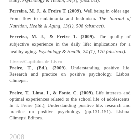
study.
Psychology & Health
,
24
(
1
),
(abstract)
.
Ferreira, M. J., & Freire T. (2009).
Well being in older age:
From flow to eudaimonia and hedonism.
The Journal of
Nutrition, Health & Aging, 13(1), 508 (abstract)
.
Ferreira, M. J., & Freire T. (2009).
The quality of
subjective experience in the daily life: implications for a
healthy aging.
Psychology & Health, 24 (1), 170 (abstract)
.
Livros/Capítulos de Livro
Freire, T., (Ed.). (2009).
Understanding positive life.
Research and practice on positive psychology. Lisboa:
Climepsi.
Freire, T., Lima, I., & Fonte, C. (2009).
Life interests and
optimal experiences related to the school life of adolescents.
In T. Freire (Ed.), Understanding positive life: research and
practice on positive psychology (pp.131-151). Lisboa:
Climepsi Editora.
2008