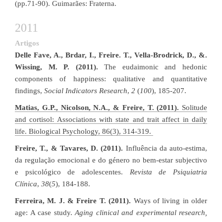
(pp.71-90). Guimarães: Fraterna.
2011
Artigos
Delle Fave, A., Brdar, I., Freire. T., Vella-Brodrick, D., &.
Wissing, M. P. (2011).
The eudaimonic and hedonic
components of happiness: qualitative and quantitative
findings,
Social Indicators Research
,
2
(
100
), 185-207.
Matias, G.P., Nicolson, N.A., & Freire, T. (2011).
Solitude
and cortisol: Associations with state and trait affect in daily
life. Biological Psychology, 86(3), 314-319.
Freire, T., & Tavares, D. (2011).
Influência da auto-estima,
da regulação emocional e do género no bem-estar subjectivo
e psicológico de adolescentes.
Revista de Psiquiatria
Clínica
,
38
(
5
), 184-188.
Ferreira, M. J. & Freire T. (2011).
Ways of living in older
age: A case study.
Aging clinical and experimental research,