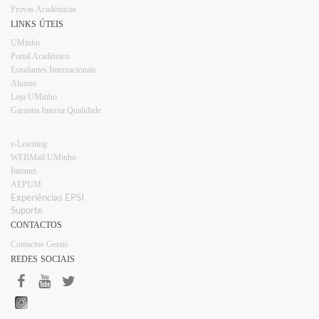
Provas Académicas
LINKS ÚTEIS
UMinho
Portal Académico
Estudantes Internacionais​​
Alumni
Loja UMinho​
Garantia Interna Qualidade
e-Learning
WEBMail UMinho
Intranet
AEPUM​
Experiências EPSI​​
Suporte
CONTACTOS
Contactos Gerais
REDES SOCIAIS