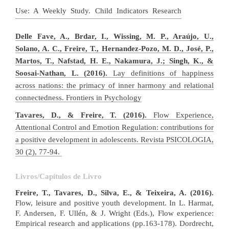
Use: A Weekly Study. Child Indicators Research
Delle Fave, A., Brdar, I., Wissing, M. P., Araújo, U.,
Solano, A. C., Freire, T., Hernandez-Pozo, M. D., José, P.,
Martos, T., Nafstad, H. E., Nakamura, J.; Singh, K., &
Soosai-Nathan, L. (2016).
Lay definitions of happiness
across nations: the primacy of inner harmony and relational
connectedness. Frontiers in Psychology​
Tavares, D., & Freire, T. (2016).
Flow Experience,
Attentional Control and Emotion Regulation: contributions for
a positive development in adolescents. Revista PSICOLOGIA,
30 (2), 77-94. ​
Livros/Capítulos de Livro
Freire, T., Tavares, D., Silva, E., & Teixeira, A. (2016).
Flow, leisure and positive youth development. In L. Harmat,
F. Andersen, F. Ullén, & J. Wright (Eds.), Flow experience:
Empirical research and applications (pp.163-178). Dordrecht,