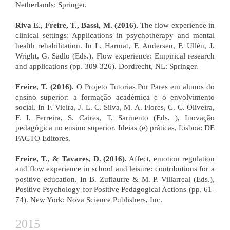
Netherlands: Springer.
Riva E., Freire, T., Bassi, M. (2016).
The flow experience in
clinical settings: Applications in psychotherapy and mental
health rehabilitation. In L. Harmat, F. Andersen, F. Ullén, J.
Wright, G. Sadlo (Eds.), Flow experience: Empirical research
and applications (pp. 309-326). Dordrecht, NL: Springer.
Freire, T. (2016).
O Projeto Tutorias Por Pares em alunos do
ensino superior: a formação académica e o envolvimento
social. In F. Vieira, J. L. C. Silva, M. A. Flores, C. C. Oliveira,
F. I. Ferreira, S. Caires, T. Sarmento (Eds. ), Inovação
pedagógica no ensino superior. Ideias (e) práticas, Lisboa: DE
FACTO Editores.
Freire, T., & Tavares, D. (2016).
Affect, emotion regulation
and flow experience in school and leisure: contributions for a
positive education. In B. Zufiaurre & M. P. Villarreal (Eds.),
Positive Psychology for Positive Pedagogical Actions (pp. 61-
74). New York: Nova Science Publishers, Inc.
2015