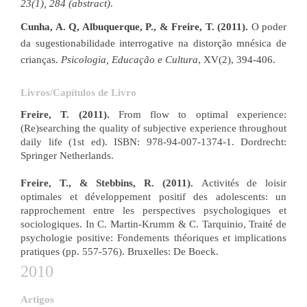
23(1), 284 (abstract)
.
Cunha, A. Q, Albuquerque, P., & Freire, T. (2011).
O poder
da sugestionabilidade interrogative na distorção mnésica de
crianças.
Psicologia, Educação e Cultura
, XV(2), 394-406.
Livros/Capítulos de Livro
Freire, T. (2011).
From flow to optimal experience:
(Re)searching the quality of subjective experience throughout
daily life (1st ed). ISBN: 978-94-007-1374-1. Dordrecht:
Springer Netherlands.
Freire, T., & Stebbins, R. (2011).
Activités de loisir
optimales et développement positif des adolescents: un
rapprochement entre les perspectives psychologiques et
sociologiques. In C. Martin-Krumm & C. Tarquinio, Traité de
psychologie positive: Fondements théoriques et implications
pratiques (pp. 557-576). Bruxelles: De Boeck.
2010
Artigos