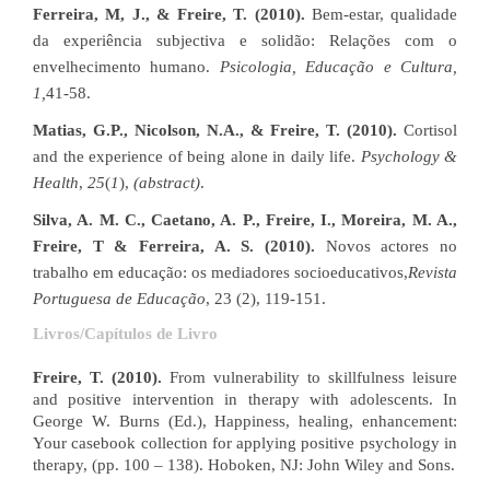
Ferreira, M, J., & Freire, T. (2010).
Bem-estar, qualidade
da experiência subjectiva e solidão: Relações com o
envelhecimento humano.
Psicologia, Educação e Cultura,
1,
41-58.
Matias, G.P., Nicolson, N.A., & Freire, T. (2010).
Cortisol
and the experience of being alone in daily life.
Psychology &
Health
,
25
(
1
),
(abstract)
.
Silva, A. M. C., Caetano, A. P., Freire, I., Moreira, M. A.,
Freire, T & Ferreira, A. S. (2010).
Novos actores no
trabalho em educação: os mediadores socioeducativos,
Revista
Portuguesa de Educação
, 23 (2), 119-151.
Livros/Capítulos de Livro
Freire, T. (2010).
From vulnerability to skillfulness leisure
and positive intervention in therapy with adolescents. In
George W. Burns (Ed.), Happiness, healing, enhancement:
Your casebook collection for applying positive psychology in
therapy, (pp. 100 – 138). Hoboken, NJ: John Wiley and Sons.