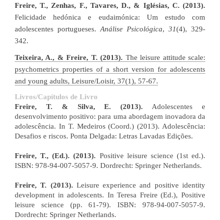
Freire, T., Zenhas, F., Tavares, D., & Iglésias, C. (2013).
Felicidade hedónica e eudaimónica: Um estudo com
adolescentes portugueses.
Análise Psicológica
,
31
(4), 329-
342.
Teixeira, A., & Freire, T. (2013).
The leisure attitude scale:
psychometrics properties of a short version for adolescents
and young adults, Leisure/Loisir, 37(1), 57-67.
Livros/Capítulos de Livro
Freire, T. & Silva, E. (2013).
Adolescentes e
desenvolvimento positivo: para uma abordagem inovadora da
adolescência. In T. Medeiros (Coord.) (2013). Adolescência:
Desafios e riscos. Ponta Delgada: Letras Lavadas Edições.
Freire, T., (Ed.). (2013).
Positive leisure science (1st ed.).
ISBN: 978-94-007-5057-9. Dordrecht: Springer Netherlands. ​​​
Freire, T. (2013).
Leisure experience and positive identity
development in adolescents. In Teresa Freire (Ed.), Positive
leisure science (pp. 61-79). ISBN: 978-94-007-5057-9.
Dordrecht: Springer Netherlands. ​