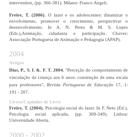
intervention, (pp. 366-381). Milano: Franco Angeli.
Freire, T. (2006).
O lazer e os adolescentes: dinamizar o
envolvimento, promover o crescimento, perspectivar o
desenvolvimento. In A. N. Peres & M. S. Lopes
(Eds.),Animação, cidadania e participação. Chaves:
Associação Portuguesa de Animação e Pedagogia (APAP).
2004
Artigos
Dias, P., S. I. &. F. T. 2004.
"Perceção do comportamento de
vinculação da criança aos 6 anos: construção de uma escala
para professores",
Revista Portuguesa de Educação
17, 1:
191 - 207.
Livros/Capítulos de Livro
Freire, T. (2004).
Psicologia social do lazer. In F. Neto (Ed.),
Psicologia social aplicada, (pp. 309-349). Lisboa:
Universidade Aberta.​
2000 - 2002