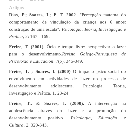
Artigo​s​
Dias, P.; Soares, I.; F. T. 2002.
"Percepção materna do
comportamento de vinculação da criança aos 6 anos:
construção de uma escala",
Psicologia, Teoria, Investigação e
Prática
, 2: 167 - 169.
Freire, T. (2001).
Ócio e tempo livre: perspectivar o lazer
para o desenvolvimento.
Revista Galego-Portuguesa de
Psicoloxia e Educación
,
7
(
5
), 345-349.
Freire, T. ; Soares, I. (2000)
O impacto psico-social do
envolvimento em actividades de lazer no processo de
desenvolvimento adolescente. Psicologia, Teoria,
Investigação e Prática, 1, 23-24.
Freire, T., & Soares, I. (2000).
A intervenção na
adolescência através do lazer e a promoção do
desenvolvimento positivo.
Psicologia, Educação e
Cultura
,
2
, 329-343.