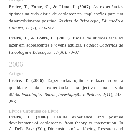
Freire, T., Fonte, C., & Lima, I. (2007).
As experiências
óptimas na vida diária de adolescentes: implicações para um
desenvolvimento positivo.
Revista de Psicologia, Educação e
Cultura
,
XI
(
2
), 223-242.
Freire, T., & Fonte, C. (2007).
Escala de atitudes face ao
lazer em adolescentes e jovens adultos.
Padéia: Cadernos de
Psicologia e Educação
,
17
(
36
), 79-87.
2006
Artigos
Freire, T. (2006).
Experiências óptimas e lazer: sobre a
qualidade da experiência subjectiva na vida
diária.
Psicologia: Teoria, Investigação e Prática
,
2(11
), 243-
258.
Livros/Capítulos de Livro
Freire, T. (2006).
Leisure experience and positive
development of adolescents: from theory to intervention. In
A. Delle Fave (Ed.), Dimensions of well-being. Research and