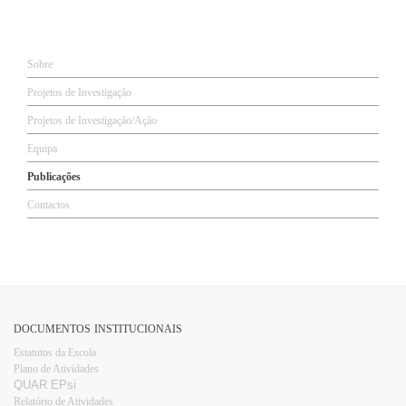
​Sobre​
Projetos de Investigação
Projetos de Investigação/Ação
Equipa
Publicações
Contactos
DOCUMENTOS INSTITUCIONAIS
Estatutos da Escola
Plano d​e Atividades
QUAR EPsi
Relatório de Atividades