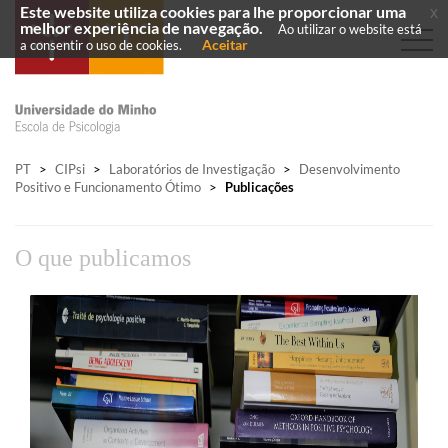
Este website utiliza cookies para lhe proporcionar uma
x
melhor experiência de navegação.
Ao utilizar o website está
Aceitar
a consentir o uso de cookies.
PT
>
CIPsi
>
Laboratórios de Investigação
>
Desenvolvimento
Positivo e Funcionamento Ótimo
>
Publicações
O que publicamos