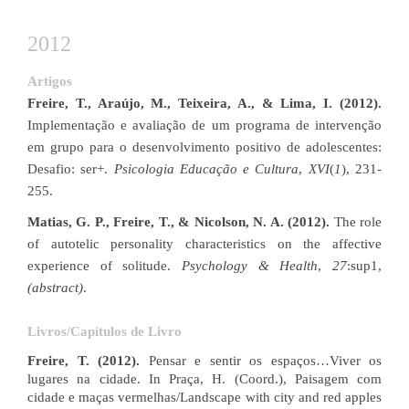
2012
Artigos
Freire, T., Araújo, M., Teixeira, A., & Lima, I. (2012).
Implementação e avaliação de um programa de intervenção
em grupo para o desenvolvimento positivo de adolescentes:
Desafio: ser+.
Psicologia Educação e Cultura
,
XVI
(
1
), 231-
255.
Matias, G. P., Freire, T., & Nicolson, N. A. (2012).
The role
of autotelic personality characteristics on the affective
experience of solitude.
Psychology & Health
,
27
:sup1,
(abstract)
.
Livros/Capítulos de Livro
Freire, T. (2012).
Pensar e sentir os espaços…Viver os
lugares na cidade. In Praça, H. (Coord.), Paisagem com
cidade e maças vermelhas/Landscape with city and red apples