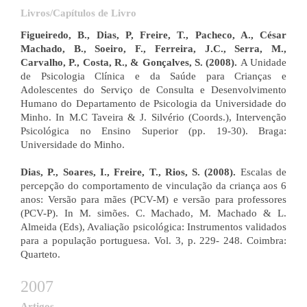
Livros/Capítulos de Livro
Figueiredo, B., Dias, P, Freire, T., Pacheco, A., César
Machado, B., Soeiro, F., Ferreira, J.C., Serra, M.,
Carvalho, P., Costa, R., & Gonçalves, S. (2008).
A Unidade
de Psicologia Clínica e da Saúde para Crianças e
Adolescentes do Serviço de Consulta e Desenvolvimento
Humano do Departamento de Psicologia da Universidade do
Minho. In M.C Taveira & J. Silvério (Coords.), Intervenção
Psicológica no Ensino Superior (pp. 19-30). Braga:
Universidade do Minho.
Dias, P., Soares, I., Freire, T., Rios, S. (2008).
Escalas de
percepção do comportamento de vinculação da criança aos 6
anos: Versão para mães (PCV-M) e versão para professores
(PCV-P). In M. simões. C. Machado, M. Machado & L.
Almeida (Eds), Avaliação psicológica: Instrumentos validados
para a população portuguesa. Vol. 3, p. 229- 248. Coimbra:
Quarteto.​
2007
Artigos