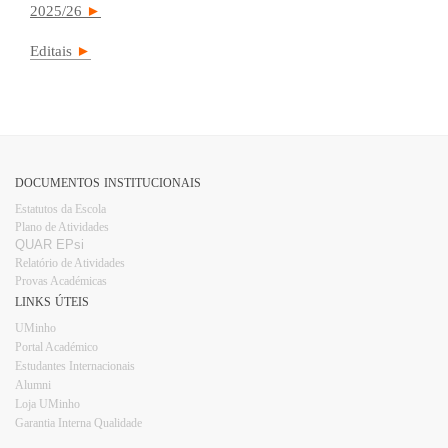
2025/26
►
Editais
►
DOCUMENTOS INSTITUCIONAIS
Estatutos da Escola
Plano d​e Atividades
QUAR EPsi
Relatório de Atividades
Provas Académicas
LINKS ÚTEIS
UMinho
Portal Académico
Estudantes Internacionais​​
Alumni
Loja UMinho​
Garantia Interna Qualidade