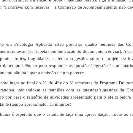
ve justificar a menção e propor medidas para corrigir a situação. S
cer "Favorável com reservas", a Comissão de Acompanhamento não dev
 em Psicologia Aplicada estão previstas quatro reuniões das Co
meiro semestre (ver tabela com indicação do documento a enviar). A C
tos fortes, fragilidades e efetuar sugestões sobre o projeto de in
 de tempo idêntico para responder às questões/sugestões/ comentári
ento não há lugar à emissão de um parecer.
rão lugar no final do 2º, do 4º e do 6º semestres do Programa Doutor
rando/a, iniciando-se as reuniões com as questões/sugestões da Co
or base o relatório de atividades apresentado para o efeito pelo/a 
udante (tempo aproximado: 15 minutos).
ma é esperado que o estudante faça uma apresentação. Todas as se