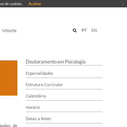
Aceitar
x
uso de cookies.
UNorte
PT
EN
Doutoramento em Psicologia
Especialidades
Estrutura Curricular
Calendário
Horário
Datas a Reter
issões de