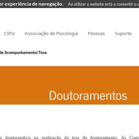
hor experiência de navegação.
Ao utilizar o website está a consentir o 
CIPsi
Associação de Psicologia
Pessoas
Suporte
de Acompanhamento/Tese
 doutorando/a na realização da tese de doutoramento. As Com