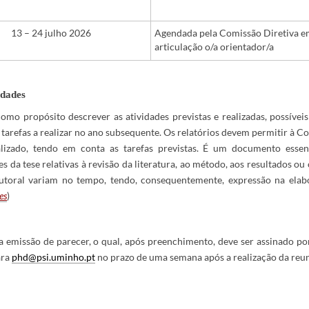
13 – 24 julho 2026
Agendada pela Comissão Diretiva 
articulação o/a orientador/a
idades
omo propósito descrever as atividades previstas e realizadas, possíveis
tarefas a realizar no ano subsequente. Os relatórios devem permitir à C
izado, tendo em conta as tarefas previstas. É um documento essen
s da tese relativas à revisão da literatura, ao método, aos resultados ou 
outoral variam no tempo, tendo, consequentemente, expressão na ela
es
)
ra emissão de parecer, o qual, após preenchimento, deve ser assinado po
ara
phd@psi.uminho.pt
no prazo de uma semana após a realização da reun