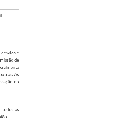
em
 desvios e
omissão de
cialmente
outros. As
boração do
r todos os
ião.