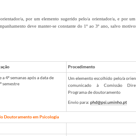
ientador/a, por um elemento sugerido pelo/a orientador/a, e por um
mpanhamento deve manter-se constante do 1º ao 3º ano, salvo motivo
zação
Procedimento
 e a 4ª semanas após a data de
Um elemento escolhido pelo/a orien
1º semestre
comunicado à Comissão Dire
Programa de doutoramento
Envio para:
phd@psi.uminho.pt
do Doutoramento em Psicologia
​ ​