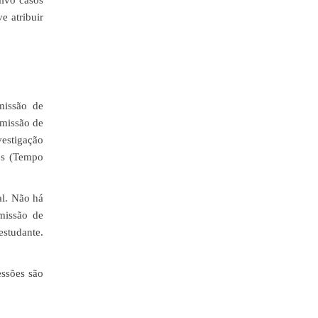
alvo casos
e atribuir
missão de
omissão de
vestigação
os (Tempo
al. Não há
missão de
estudante.
ssões são