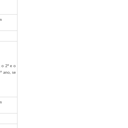
em
 o 2º e o
º ano, se
em