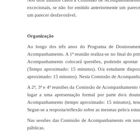
Nos dois últimos casos a Comissão de Acompanhamento de
excecionais, se não for emitido anteriormente um pare
um parecer desfavorável.
Organização
Ao longo dos três anos do Programa de Doutoramento
Acompanhamento. A 1ª reunião realiza-se no final do pri
Acompanhamento colocará questões, podendo apontar pon
(Tempo aproximado: 15 minutos). O/a estudante disporá
aproximado: 15 minutos). Nesta Comissão de Acompanham
A 2ª, 3ª e 4ª reuniões da Comissão de Acompanhamento te
lugar a uma apresentação formal por parte do/a douto
Acompanhamento (tempo aproximado: 15 minutos), tendo p
Segue-se a resposta/reflexão sobre as mesmas pelo/a est
Nas sessões das Comissão de Acompanhamento em nenhu
públicas.