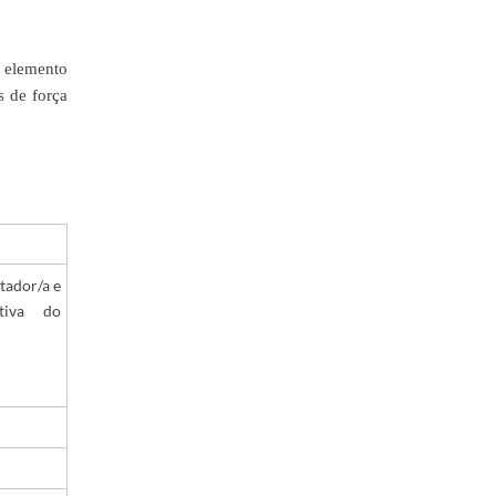
 elemento
s de força
tador/a e
tiva do